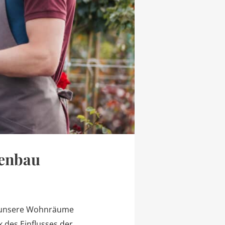
tenbau
in unsere Wohnräume
k des Einflusses der